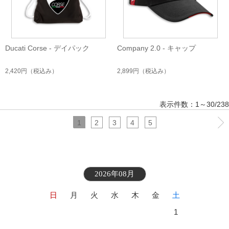
Ducati Corse - デイパック
Company 2.0 - キャップ
2,420円
（税込み）
2,899円
（税込み）
表示件数：1～30/238
1
2
3
4
5
2026年08月
日
月
火
水
木
金
土
1